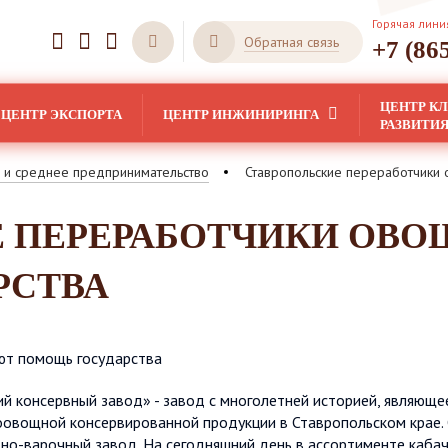
Горячая лини
Обратная связь
+7 (86
ЦЕНТР К
ЦЕНТР ЭКСПОРТА
ЦЕНТР ИНЖИНИРИНГА
РАЗВИТИ
 и среднее предпринимательство
Ставропольские переработчики 
 ПЕРЕРАБОТЧИКИ ОВ
РСТВА
й консервный завод» - завод с многолетней историей, являющее
овощной консервированной продукции в Ставропольском крае.
но-варочный завод. На сегодняшний день в ассортименте кабач