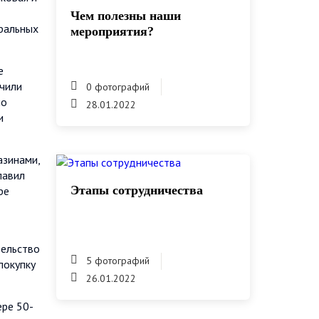
Чем полезны наши
уральных
мероприятия?
е
ачили
0 фотографий
но
28.01.2022
и
азинами,
лавил
Этапы сотрудничества
ре
тельство
5 фотографий
покупку
26.01.2022
ере 50-