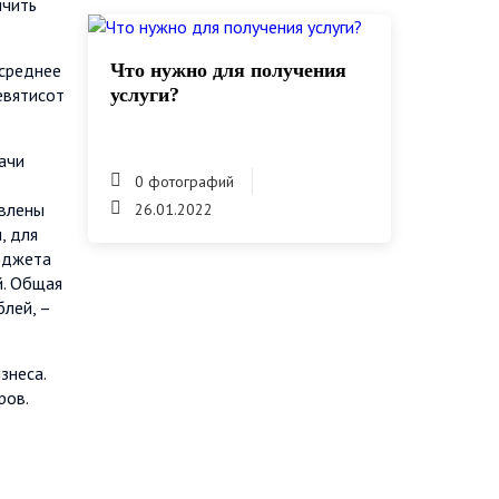
ичить
 среднее
Что нужно для получения
евятисот
услуги?
ачи
0 фотографий
авлены
26.01.2022
, для
юджета
й. Общая
блей, –
знеса.
ров.