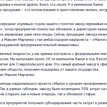
аджика и многое другое. Всего это около 4-х миллионов банок
их продукции – это использование в приготовлении свежих, нат
 середине «нулевых» годов нашего столетия завод переживал н
х», тогда предприятие полностью обновили, а директором назн
е управление дали свои плоды. Сейчас продукцию завода мож
ы, а Максим Марченко стал амбассодором нацпроекта – «Малое 
видуальной предпринимательской инициативы».
венные мощности, у нас прямые контракты с федеральными маг
ссии. Мы выпускаем около 20-ти миллионов банок в год. Я возг
ятие для Ставропольского края. Это самый крупный завод в сфе
аем обороты, получаем поддержку от нашего государства,
ал Максим Марченко.
помощи национального проекта «Малое и среднее предпринима
ак, в рамках субсидии, заводу было возмещено 50% затрат на 
е открыло, как и новые очереди, так и обновило старые.
са предприятие получило субсидирование части затрат в разм