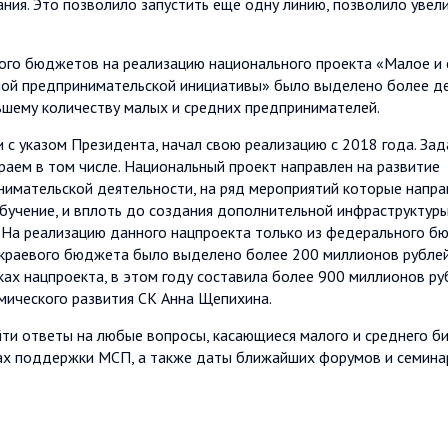
ния. Это позволило запустить ещё одну линию, позволило увел
ного бюджетов на реализацию национального проекта «Малое и
ой предпринимательской инициативы» было выделено более д
ьшему количеству малых и средних предпринимателей.
 с указом Президента, начал свою реализацию с 2018 года. Зад
раем в том числе. Национальный проект направлен на развитие
нимательской деятельности, на ряд мероприятий которые напр
бучение, и вплоть до создания дополнительной инфраструктуры
. На реализацию данного нацпроекта только из федерального б
з краевого бюджета было выделено более 200 миллионов рубле
ках нацпроекта, в этом году составила более 900 миллионов ру
мического развития СК Анна Щепихина.
ти ответы на любые вопросы, касающиеся малого и среднего би
ах поддержки МСП, а также даты ближайших форумов и семина