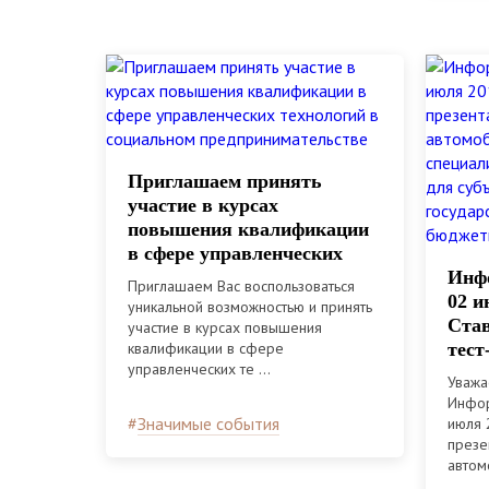
Приглашаем принять
участие в курсах
повышения квалификации
в сфере управленческих
технологий в социальном
Инфо
Приглашаем Вас воспользоваться
предпринимательстве
02 и
уникальной возможностью и принять
Став
участие в курсах повышения
квалификации в сфере
тест
управленческих те ...
LAD
Уважа
спец
Инфор
комп
#
Значимые события
июля 2
субъ
презе
автом
пред