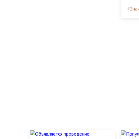
госу
бюдж
#
Зна