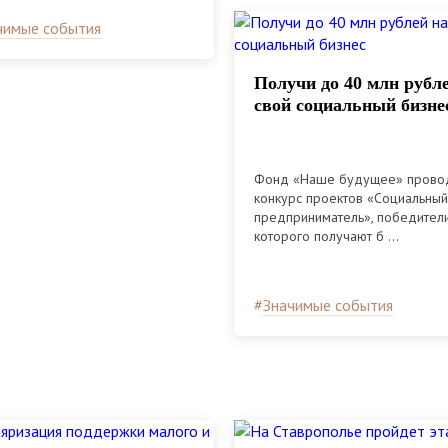
дарственных органов и
етных организаций
чимые события
Получи до 40 млн рубл
свой социальный бизне
Фонд «Наше будущее» прово
конкурс проектов «Социальный
предприниматель», победител
которого получают б ...
#
Значимые события