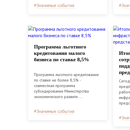
#
Значимые события
#
Зна
Программа льготного
кредитования малого
Итог
бизнеса по ставке 8,5%
сотр
подд
пред
Программа льготного кредитования
адм
по ставке не более 8,5% -
Сегод
совместная программа
предп
субсидирования Министерства
рабоч
экономического развити ...
инфра
предст
#
Значимые события
#
Зна