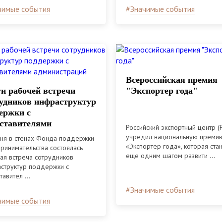
чимые события
#
Значимые события
Всероссийская премия
и рабочей встречи
"Экспортер года"
удников инфраструктур
ержки с
ставителями
Российский экспортный центр (
инистраций
учредил национальную преми
ня в стенах Фонда поддержки
«Экспортер года», которая ста
ринимательства состоялась
еще одним шагом развити ...
ая встреча сотрудников
структур поддержки с
авител ...
#
Значимые события
чимые события