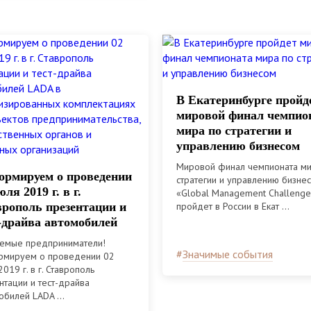
В Екатеринбурге пройд
мировой финал чемпио
мира по стратегии и
управлению бизнесом
Мировой финал чемпионата ми
рмируем о проведении
стратегии и управлению бизне
юля 2019 г. в г.
«Global Management Challeng
рополь презентации и
пройдет в России в Екат ...
-драйва автомобилей
A в
емые предприниматели!
иализированных
#
Значимые события
мируем о проведении 02
лектациях для
019 г. в г. Ставрополь
ектов
нтации и тест-драйва
обилей LADA ...
принимательства,