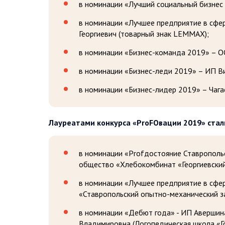
в номинации «Лучший социальный бизнес
в номинации «Лучшее предприятие в сфе
Георгиевич (товарный знак LEMMAX);
в номинации «Бизнес-команда 2019» – О
в номинации «Бизнес-леди 2019» – ИП Ви
в номинации «Бизнес-лидер 2019» – Чаг
Лауреатами конкурса «РrоFОвации 2019» стал
в номинации «Рrоfдостояние Ставрополь
общество «Хлебокомбинат «Георгиевский
в номинации «Лучшее предприятие в сф
«Ставропольский опытно-механический з
в номинации «Дебют года» - ИП Авершина
Владимировна (Логопедическая школа «Го