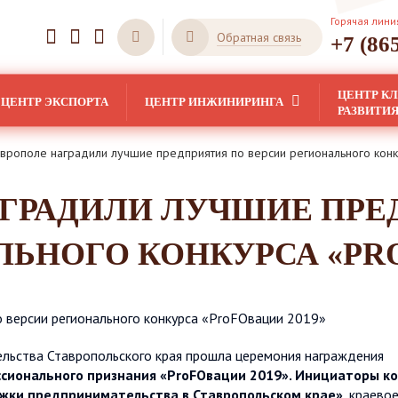
Горячая лини
Обратная связь
+7 (86
ЦЕНТР К
ЦЕНТР ЭКСПОРТА
ЦЕНТР ИНЖИНИРИНГА
РАЗВИТИ
аврополе наградили лучшие предприятия по версии регионального кон
АГРАДИЛИ ЛУЧШИЕ ПРЕ
ЬНОГО КОНКУРСА «РRО
ельства Ставропольского края прошла церемония награждения
ессионального признания «РrоFОвации 2019». Инициаторы к
жки предпринимательства в Ставропольском крае»
, краево