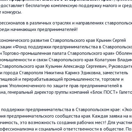
едоставляет бесплатную комплексную поддержку малого и сред
е конкурсы.
ессионалов в различных отраслях и направлениях ставропольс
среди начинающих предпринимателей!
ономического развития Ставропольского края Крынин Сергей
изации «Фонд поддержки предпринимательства в Ставропольск
 «Торгово-промышленная палата Ставропольского края» Оболен
промышленности и связи Ставропольского края Колатухин Влади
Ставропольского края Кузьмин Александр Сергеевич, Руководит
и города Ставрополя Никитина Каринэ Эдиковна, заместитель
 пищевой и перерабатывающей промышленности, торговле и
щник Уполномоченного по защите прав предпринимателей в
вна, генеральный директор группы компаний «Блок ПОСТ» Галет
поддержки предпринимательства в Ставропольском крае: «Эк
ния предпринимательского сообщества края. Каждая заявка на к
начимость, это возможность создания рабочих мест! Для участн
рофессионализма и социальной ответственности в обществе. П