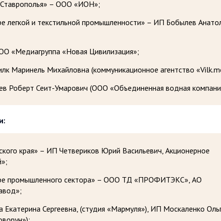
 Ставрополья» – ООО «ИОН»;
ре легкой и текстильной промышленности» – ИП Бобылев Анато
ОО «Медиагруппа «Новая Цивилизация»;
лк Маринель Михайловна (коммуникационное агентство «Vilk.me
аев Роберт Сеит-Умарович (ООО «Объединенная водная компания
и:
ского края» – ИП Четвериков Юрий Васильевич, Акционерное
»;
ере промышленного сектора» – ООО ТД «ПРОФИТЭКС», АО
авод»;
 Екатерина Сергеевна, (студия «Мармуля»), ИП Москаленко Оль
ворун»);