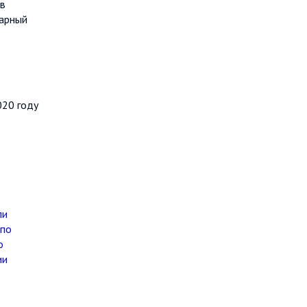
 в
варный
020 году