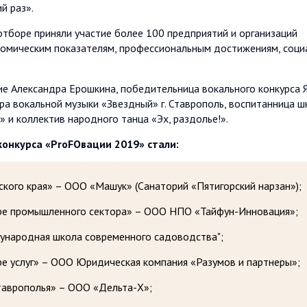
й раз».
 отборе приняли участие более 100 предприятий и организаций
номическим показателям, профессиональным достижениям, соц
ие Александра Ерошкина, победительница вокального конкурса 
тра вокальной музыки «Звездный» г. Ставрополь, воспитанница 
 и коллектив народного танца «Эх, раздолье!».
конкурса «РrоFОвации 2019»
стали:
кого края» – ООО «Машук» (Санаторий «Пятигорский нарзан»);
ере промышленного сектора» – ООО НПО «Тайфун-Инновация»;
ународная школа современного садоводства";
ре услуг» – ООО Юридическая компания «Разумов и партнеры»;
таврополья» – ООО «Дельта-Х»;