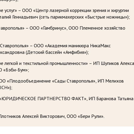
е услуг» – ООО «Центр лазерной коррекции зрения и хирургии
алий Геннадьевич (сеть парикмахерских «Быстрые ножницы»);
таврополья» – ООО «Гамбринус», ООО Племенное хозяйство
с Ставрополья» – ООО «Академия маникюра НикаМакс
ксандровна (Детский бассейн «Амфибия»);
ре легкой и текстильной промышленности» – ИП Шупиков Алекс
О «Бэби-Бум»;
ООО «Плодообъединение «Сады Ставрополья», ИП Мелихов
ICH»);
ОО «ЮРИДИЧЕСКОЕ ПАРТНЕРСТВО ФАКТ», ИП Баранова Татьяна
Плотников Алексей Викторович, ООО «Бери Рули».