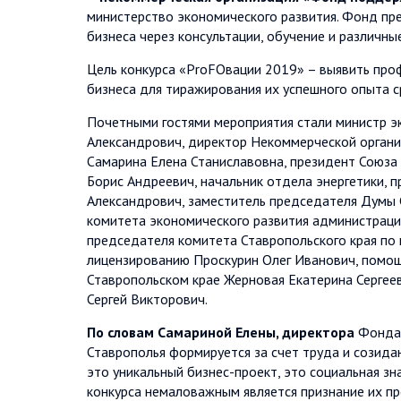
министерство экономического развития. Фонд пр
бизнеса через консультации, обучение и различны
Цель конкурса «РrоFОвации 2019» – выявить проф
бизнеса для тиражирования их успешного опыта 
Почетными гостями мероприятия стали министр эк
Александрович, директор Некоммерческой орган
Самарина Елена Станиславовна, президент Союза
Борис Андреевич, начальник отдела энергетики, 
Александрович, заместитель председателя Думы 
комитета экономического развития администраци
председателя комитета Ставропольского края по
лицензированию Проскурин Олег Иванович, помо
Ставропольском крае Жерновая Екатерина Сергее
Сергей Викторович.
По словам Самариной Елены, директора
Фонда 
Ставрополья формируется за счет труда и созида
это уникальный бизнес-проект, это социальная з
конкурса немаловажным является признание их п