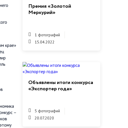
него
Премия «Золотой
Меркурий»
кого
1 фотографий
15.04.2022
ом крае»
ец
мир
ель
Объявлены итоги конкурса
«Экспортер года»
ов
ономика
5 фотографий
онкурс –
20.07.2020
иков
оэтому