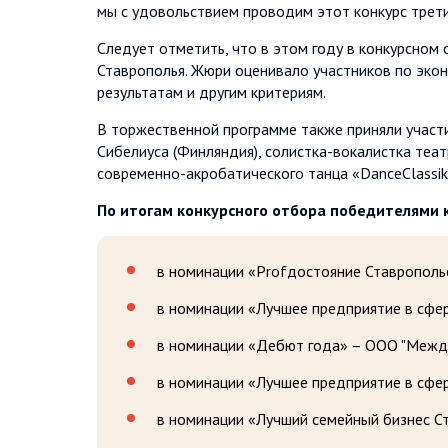
мы с удовольствием проводим этот конкурс трети
Следует отметить, что в этом году в конкурсном
Ставрополья. Жюри оценивало участников по эко
результатам и другим критериям.
В торжественной программе также приняли участ
Сибелиуса (Финляндия), солистка-вокалистка теа
современно-акробатического танца «DanceClassik»
По итогам конкурсного отбора
победителями 
в номинации «Рrоfдостояние Ставропольс
в номинации «Лучшее предприятие в сф
в номинации «Дебют года» – ООО "Межд
в номинации «Лучшее предприятие в сфе
в номинации «Лучший семейный бизнес С