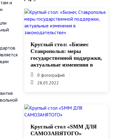
ртам и
ен
шли
ьный
Круглый стол: «Бизнес
ндартов
Ставрополья: меры
является
государственной поддержки,
ации
актуальные изменения в
законодательстве»
0 фотографий
х
28.03.2022
звития
овольной
Круглый стол «SMM ДЛЯ
САМОЗАНЯТОГО»